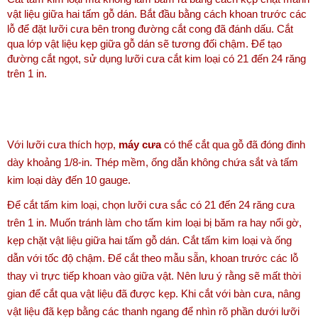
vật liệu giữa hai tấm gỗ dán. Bắt đầu bằng cách khoan trước các
lỗ để đặt lưỡi cưa bên trong đường cắt cong đã đánh dấu. Cắt
qua lớp vật liệu kẹp giữa gỗ dán sẽ tương đối chậm. Để tạo
đường cắt ngọt, sử dụng lưỡi cưa cắt kim loại có 21 đến 24 răng
trên 1 in.
Với lưỡi cưa thích hợp,
máy cưa
có thể cắt qua gỗ đã đóng đinh
dày khoảng 1/8-in. Thép mềm, ống dẫn không chứa sắt và tấm
kim loại dày đến 10 gauge.
Để cắt tấm kim loại, chọn lưỡi cưa sắc có 21 đến 24 răng cưa
trên 1 in. Muốn tránh làm cho tấm kim loại bị băm ra hay nổi gờ,
kẹp chặt vật liệu giữa hai tấm gỗ dán. Cắt tấm kim loại và ống
dẫn với tốc độ chậm. Để cắt theo mẫu sẵn, khoan trước các lỗ
thay vì trực tiếp khoan vào giữa vật. Nên lưu ý rằng sẽ mất thời
gian để cắt qua vật liệu đã được kẹp. Khi cắt với bàn cưa, nâng
vật liệu đã kẹp bằng các thanh ngang để nhìn rõ phần dưới lưỡi