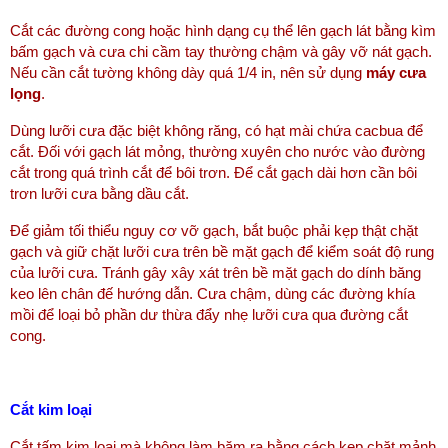
Cắt các đường cong hoặc hình dạng cụ thể lên gạch lát bằng kìm
bấm gạch và cưa chi cầm tay thường chậm và gây vỡ nát gạch.
Nếu cần cắt tường không dày quá 1/4 in, nên sử dụng
máy cưa
lọng
.
Dùng lưỡi cưa đặc biệt không răng, có hạt mài chứa cacbua để
cắt. Đối với gạch lát mỏng, thường xuyên cho nước vào đường
cắt trong quá trình cắt để bôi trơn. Để cắt gạch dài hơn cần bôi
trơn lưỡi cưa bằng dầu cắt.
Để giảm tối thiểu nguy cơ vỡ gạch, bắt buộc phải kẹp thật chặt
gạch và giữ chặt lưỡi cưa trên bề mặt gạch để kiểm soát độ rung
của lưỡi cưa. Tránh gây xây xát trên bề mặt gạch do dính băng
keo lên chân đế hướng dẫn. Cưa chậm, dùng các đường khía
mồi để loại bỏ phần dư thừa đẩy nhẹ lưỡi cưa qua đường cắt
cong.
Cắt kim loại
Cắt tấm kim loại mà không làm băm ra bằng cách kẹp chặt mảnh