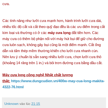
cưa.
Các tính năng như lưỡi cưa mạnh hơn, hành trình lưỡi cưa dài,
nhiều tốc độ cắt và cắt theo quỹ đạo đều là các ưu điểm trong cắt
kim loại và thường có ở các
máy cưa lọng
đắt tiền hơn. Các
máy cưa có thêm bộ phận nối với máy hút bụi để giữ cho đường
cưa luôn sạch, không gây bụi cũng là một điểm mạnh. Cắt ống
dẫn và tấm thép mềm thường khiến cho lưỡi cưa nhanh cùn.
Nên lưu ý chuẩn bị sẵn sang nhiều lưỡi cưa, chọn lưỡi cưa thô
(khoảng 14 răng trên 1 in.) và bôi trơn đường cưa bằng dầu cắt.
Máy cưa lọng công nghệ Nhật chất lượng
thật:
https://www.dungcudien.vn/400w-may-cua-long-makita-
4322-76.html
Unknown
vào lúc
21:15