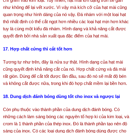
chí ghim vào kim loại. Tuy nhiên, hạt mài lớn dạng tròn sẽ gần
như không để lại vết xước. Vì vậy mà kích cỡ của hạt mài cũng
quan trọng như hình dáng của nó vậy. Đá nhám với một loại hạt
thô nhất định có thể cắt ngọt hơn nhiều các loại hạt mịn hơn khác
tuy là cùng một kiểu đá nhám. Hình dạng và khả năng cắt được
quyết định bởi nhà sản xuất qua đặc điểm của hạt mài.
17. Hợp chất cứng thì cắt tốt hơn
Tương tự như trên, đây là nửa sự thật. Hình dạng của hạt mài
cũng quyết định khả năng cắt của nó. Hợp chất cứng và đá mài
rất giòn. Dùng để cắt tốt được lần đầu, sau đó nó sẽ mất độ bén
và không cắt được nữa, trong khi đó hợp chất mềm lại bền hơn.
18. Dung dịch đánh bóng dùng tốt cho inox và ngược lại
Còn phụ thuộc vào thành phần của dung dịch đánh bóng. Có
những cách làm sáng bóng các nguyên tố hợp ki của kim loại, và
crom là 1 thành phần của thép inox. Đó là thành phần tạo nên độ
sáng của inox. Có các loại dung dịch đánh bóng dùng được cho