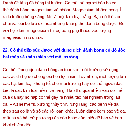
Đánh để tăng độ bóng thì không. Có một số người bảo họ có
thể đánh bóng magnesium và nhôm. Magnesium không bóng. Ít
ra là không bóng sáng. Nó là một kim loại trắng. Bạn có thể lau
chùi và loại bỏ lớp oxi hóa nhưng không thế đánh bóng được! Đối
với hợp kim magnesium thì độ bóng phụ thuộc vào lượng
magnesium nó chứa.
22. Có thể tiếp xúc được với dung dịch đánh bóng có độ độc
hại thấp và thân thiện với môi trường
Có thể. Dung dịch đánh bóng an toàn với môi trường sử dụng
các acid nhẹ để chống oxi hóa tự nhiên. Tuy nhiên, một lượng lớn
các hạt kim loại không tốt cho môi trường hay cơ thể người đặc
biệt là các kim loại mềm và nặng. Hấp thu quá nhiều vào cơ thể
qua da hay hô hấp có thể gây ra nhiều tác hại nghiêm trọng lâu
dài – Alzheimer’s, xương thủy tinh, rụng răng, các bệnh về da,
theo sau đó là vô số các rối loạn khác. Luôn dùng kem bảo vệ da,
mặt nạ và bất cứ phương tiện nào khác cần thiết để bảo vệ bạn
khỏi nhiễm độc.