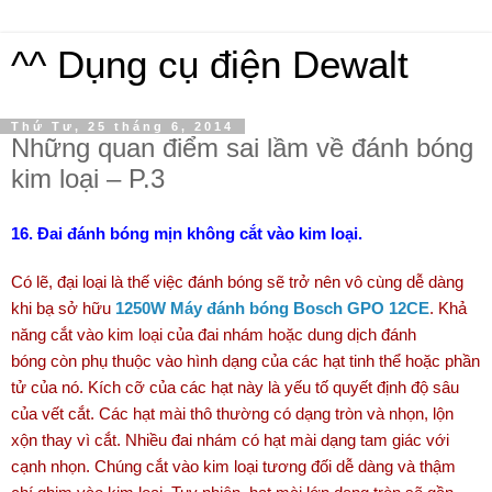
^^ Dụng cụ điện Dewalt
Thứ Tư, 25 tháng 6, 2014
Những quan điểm sai lầm về đánh bóng
kim loại – P.3
16. Đai đánh bóng mịn không cắt vào kim loại.
Có lẽ, đại loại là thế việc đánh bóng sẽ trở nên vô cùng dễ dàng
khi bạ sở hữu
1250W Máy đánh bóng Bosch GPO 12CE
. Khả
năng cắt vào kim loại của đai nhám hoặc dung dịch đánh
bóng còn phụ thuộc vào hình dạng của các hạt tinh thể hoặc phần
tử của nó. Kích cỡ của các hạt này là yếu tố quyết định độ sâu
của vết cắt. Các hạt mài thô thường có dạng tròn và nhọn, lộn
xộn thay vì cắt. Nhiều đai nhám có hạt mài dạng tam giác với
cạnh nhọn. Chúng cắt vào kim loại tương đối dễ dàng và thậm