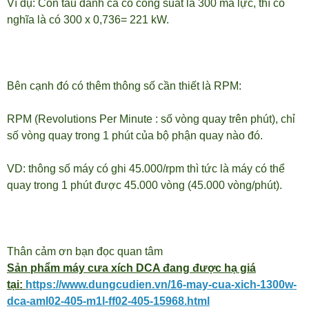
Ví dụ: Con tàu đánh cá có công suất là 300 mã lực, thì có
nghĩa là có 300 x 0,736= 221 kW.
Bên cạnh đó có thêm thông số cần thiết là RPM:
RPM (Revolutions Per Minute : số vòng quay trên phút), chỉ
số vòng quay trong 1 phút của bộ phận quay nào đó.
VD: thông số máy có ghi 45.000/rpm thì tức là máy có thể
quay trong 1 phút được 45.000 vòng (45.000 vòng/phút).
Thân cảm ơn bạn đọc quan tâm
Sản phẩm máy cưa xích DCA đang được hạ giá
tại:
https://www.dungcudien.vn/16-may-cua-xich-1300w-
dca-aml02-405-m1l-ff02-405-15968.html