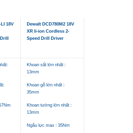
LI 18V
Dewalt DCD780M2 18V
XR li-ion Cordless 2-
rill
Speed Drill Driver
hất:
Khoan sắt lớn nhất :
13mm
t:
Khoan gỗ lớn nhất :
35mm
 67Nm
Khoan tường lớn nhất :
13mm
Ngẫu lực max : 35Nm