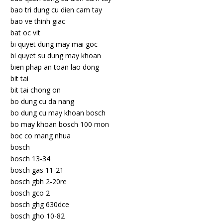
bao tri dung cu dien cam tay
bao ve thinh giac
bat oc vit
bi quyet dung may mai goc
bi quyet su dung may khoan
bien phap an toan lao dong
bit tai
bit tai chong on
bo dung cu da nang
bo dung cu may khoan bosch
bo may khoan bosch 100 mon
boc co mang nhua
bosch
bosch 13-34
bosch gas 11-21
bosch gbh 2-20re
bosch gco 2
bosch ghg 630dce
bosch gho 10-82