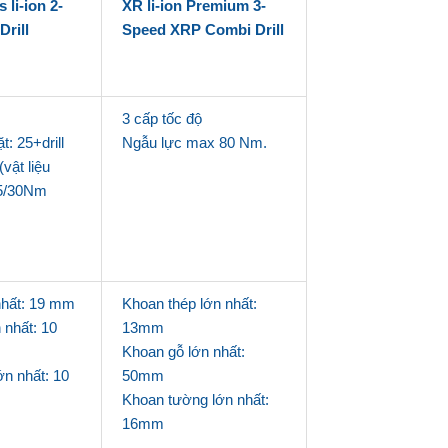
 li-ion 2-
XR li-ion Premium 3-
rill
Speed XRP Combi Drill
3 cấp tốc độ
t: 25+drill
Ngẫu lực max 80 Nm.
vật liệu
5/30Nm
nhất: 19 mm
Khoan thép lớn nhất:
 nhất: 10
13mm
Khoan gỗ lớn nhất:
n nhất: 10
50mm
Khoan tường lớn nhất:
16mm