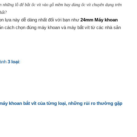
 những lỗ để bắt ốc vít vào gỗ mềm hay dùng ốc vít chuyên dụng trên
hất?
họn lựa này dễ dàng nhất đối với bạn như
24mm Máy khoan
ẫn cách chọn đúng máy khoan và máy bắt vít
từ các nhà sản
hành
3 loại
:
máy khoan bắt vít của từng loại, những rủi ro thường gặp