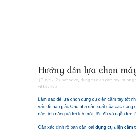
Hướng dẫn lựa chọn máy 
19:57
bat oc vit
,
dung cu dien cam tay
,
huong d
vit ket hop
Làm sao để lựa chọn
dụng cụ điện cầm tay
tốt nh
vấn đề nan giải. Các nhà sản xuất của các công 
các tính năng và lợi ích mới, tốc độ và ngẫu lực 
Cần xác định rõ bạn cần loại
dụng cụ điện cầm t