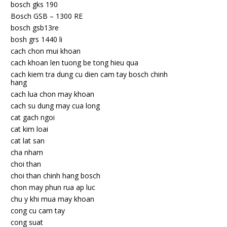
bosch gks 190
Bosch GSB – 1300 RE
bosch gsb13re
bosh grs 1440 li
cach chon mui khoan
cach khoan len tuong be tong hieu qua
cach kiem tra dung cu dien cam tay bosch chinh
hang
cach lua chon may khoan
cach su dung may cua long
cat gach ngoi
cat kim loai
cat lat san
cha nham
choi than
choi than chinh hang bosch
chon may phun rua ap luc
chu y khi mua may khoan
cong cu cam tay
cong suat