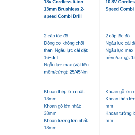
18v Cordless li-ion
10.8V Cordless
13mm Brushless 2-
Speed Combi D
speed Combi Drill
2 cấp tốc độ
2 cấp tốc độ
Động cơ không chổi
Ngẫu lực cài đặ
than. Ngẫu lực cài đặt:
Ngẫu lực max (
16+drill
mềm/cứng): 1
Ngẫu lực max (vật liệu
mềm/cứng): 25/45Nm
Khoan thép lớn nhất:
Khoan gỗ lớn 
13mm
Khoan thép lớn
Khoan gỗ lớn nhất:
mm
38mm
Khoan tường lớ
Khoan tường lớn nhất:
mm
13mm