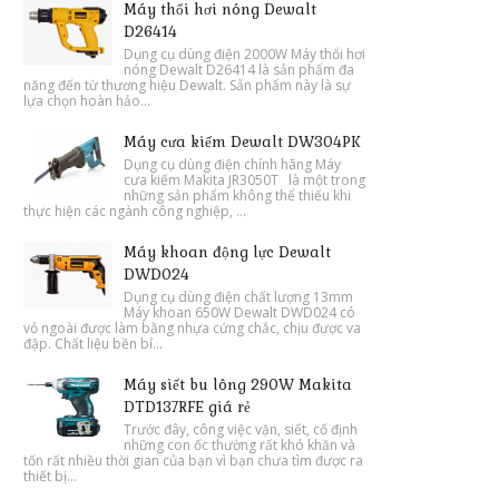
Máy thổi hơi nóng Dewalt
D26414
Dụng cụ dùng điện 2000W Máy thổi hơi
nóng Dewalt D26414 là sản phẩm đa
năng đến từ thương hiệu Dewalt. Sản phẩm này là sự
lựa chọn hoàn hảo...
Máy cưa kiếm Dewalt DW304PK
Dụng cụ dùng điện chính hãng Máy
cưa kiếm Makita JR3050T là một trong
những sản phẩm không thể thiếu khi
thực hiện các ngành công nghiệp, ...
Máy khoan động lực Dewalt
DWD024
Dụng cụ dùng điện chất lượng 13mm
Máy khoan 650W Dewalt DWD024 có
vỏ ngoài được làm bằng nhựa cứng chắc, chịu được va
đập. Chất liệu bền bỉ...
Máy siết bu lông 290W Makita
DTD137RFE giá rẻ
Trước đây, công việc vặn, siết, cố định
những con ốc thường rất khó khăn và
tốn rất nhiều thời gian của bạn vì bạn chưa tìm được ra
thiết bị...