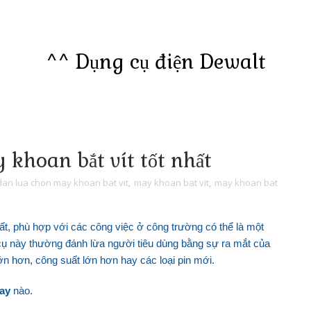
^^ Dụng cụ điện Dewalt
khoan bắt vít tốt nhất
an lua chon may khoan bat vit
,
may khoan bat vit
,
may khoan bat
ất, phù hợp với các công việc ở công trường có thể là một
cụ này thường đánh lừa người tiêu dùng bằng sự ra mắt của
lớn hơn, công suất lớn hơn hay các loại pin mới.
ay
nào.