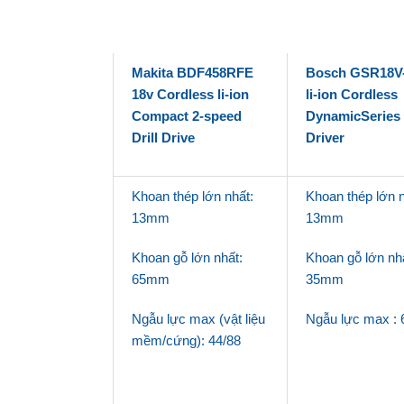
Makita BDF458RFE
Bosch GSR18V-
18v Cordless li-ion
li-ion Cordless
Compact 2-speed
DynamicSeries D
Drill Drive
Driver
Khoan thép lớn nhất:
Khoan thép lớn n
13mm
13mm
Khoan gỗ lớn nhất:
Khoan gỗ lớn nhấ
65mm
35mm
Ngẫu lực max (vật liệu
Ngẫu lực max :
mềm/cứng): 44/88