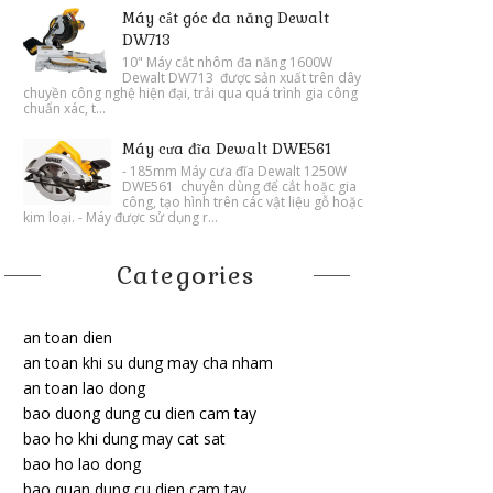
Máy cắt góc đa năng Dewalt
DW713
10" Máy cắt nhôm đa năng 1600W
Dewalt DW713 được sản xuất trên dây
chuyền công nghệ hiện đại, trải qua quá trình gia công
chuẩn xác, t...
Máy cưa đĩa Dewalt DWE561
- 185mm Máy cưa đĩa Dewalt 1250W
DWE561 chuyên dùng để cắt hoặc gia
công, tạo hình trên các vật liệu gỗ hoặc
kim loại. - Máy được sử dụng r...
Categories
an toan dien
an toan khi su dung may cha nham
an toan lao dong
bao duong dung cu dien cam tay
bao ho khi dung may cat sat
bao ho lao dong
bao quan dung cu dien cam tay